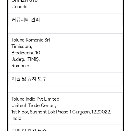
ONM2N 6Y8
Canada
커뮤니티 관리
Toluna Romania Srl
Timișoara,
Brediceanu 10,
Judeţul TIMIȘ,
Romania
지원 및 유지 보수
Toluna India Pvt Limited
Unitech Trade Center,
1st Floor, Sushant Lok Phase-1 Gurgaon, 1220022,
India