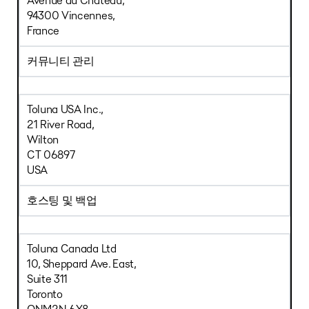
Avenue du Château,
94300 Vincennes,
France
커뮤니티 관리
Toluna USA Inc.,
21 River Road,
Wilton
CT 06897
USA
호스팅 및 백업
Toluna Canada Ltd
10, Sheppard Ave. East,
Suite 311
Toronto